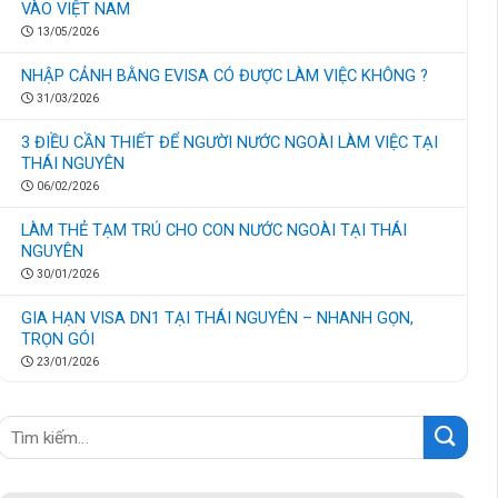
VÀO VIỆT NAM
13/05/2026
NHẬP CẢNH BẰNG EVISA CÓ ĐƯỢC LÀM VIỆC KHÔNG ?
31/03/2026
3 ĐIỀU CẦN THIẾT ĐỂ NGƯỜI NƯỚC NGOÀI LÀM VIỆC TẠI
THÁI NGUYÊN
06/02/2026
LÀM THẺ TẠM TRÚ CHO CON NƯỚC NGOÀI TẠI THÁI
NGUYÊN
30/01/2026
GIA HẠN VISA DN1 TẠI THÁI NGUYÊN – NHANH GỌN,
TRỌN GÓI
23/01/2026