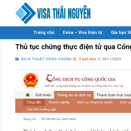
Skip
to
content
Trang chủ
Evisa – Visa Điện tử
Gia hạn V
Thủ tục chứng thực điện tử qua Cổn
DỊCH THUẬT CÔNG CHỨNG
0 lượt xem
20/11/2023