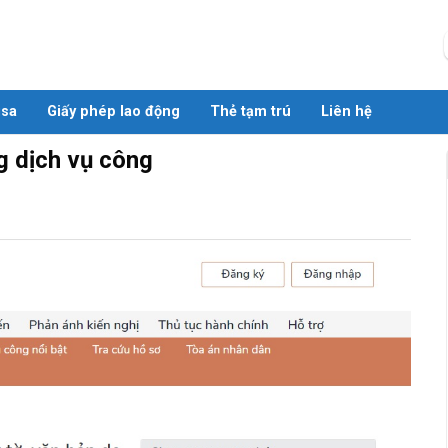
isa
Giấy phép lao động
Thẻ tạm trú
Liên hệ
g dịch vụ công