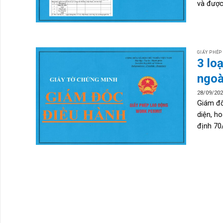
và được.
GIẤY PHÉP
3 lo
ngoà
28/09/20
Giám đố
diện, h
định 70/