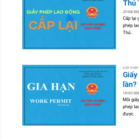
Thủ 
27/03/20
Cấp lại 
phép la
Thủ...
GIẤY PHÉP
Giấy
lần?
19/07/20
Mỗi giấ
phép la
được...