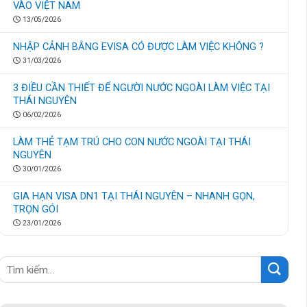
VÀO VIỆT NAM
13/05/2026
NHẬP CẢNH BẰNG EVISA CÓ ĐƯỢC LÀM VIỆC KHÔNG ?
31/03/2026
3 ĐIỀU CẦN THIẾT ĐỂ NGƯỜI NƯỚC NGOÀI LÀM VIỆC TẠI
THÁI NGUYÊN
06/02/2026
LÀM THẺ TẠM TRÚ CHO CON NƯỚC NGOÀI TẠI THÁI
NGUYÊN
30/01/2026
GIA HẠN VISA DN1 TẠI THÁI NGUYÊN – NHANH GỌN,
TRỌN GÓI
23/01/2026