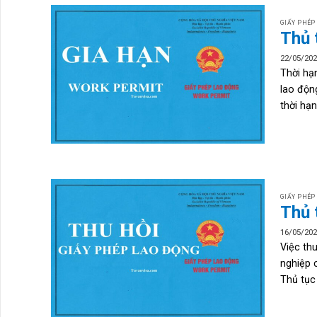
GIẤY PHÉP
Thủ 
22/05/20
Thời hạ
lao độn
thời hạn.
GIẤY PHÉP
Thủ 
16/05/20
Việc th
nghiệp 
Thủ tục 