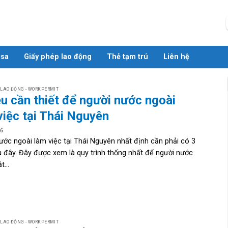
isa
Giấy phép lao động
Thẻ tạm trú
Liên hệ
 LAO ĐỘNG - WORKPERMIT
ều cần thiết để người nước ngoài
việc tại Thái Nguyên
26
ước ngoài làm việc tại Thái Nguyên nhất định cần phải có 3
u đây. Đây được xem là quy trình thống nhất để người nước
t...
 LAO ĐỘNG - WORKPERMIT