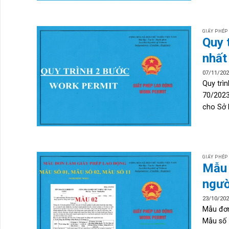
GIẤY PHÉP
Quy 
nhất
07/11/20
Quy trì
70/2023
cho Sở l
GIẤY PHÉP
Mẫu 
ngườ
23/10/20
Mẫu đơn
Mẫu số 