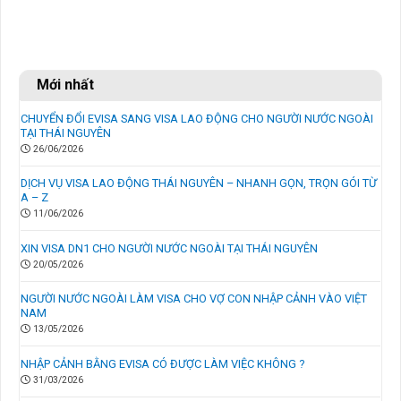
Mới nhất
CHUYỂN ĐỔI EVISA SANG VISA LAO ĐỘNG CHO NGƯỜI NƯỚC NGOÀI
TẠI THÁI NGUYÊN
26/06/2026
DỊCH VỤ VISA LAO ĐỘNG THÁI NGUYÊN – NHANH GỌN, TRỌN GÓI TỪ
A – Z
11/06/2026
XIN VISA DN1 CHO NGƯỜI NƯỚC NGOÀI TẠI THÁI NGUYÊN
20/05/2026
NGƯỜI NƯỚC NGOÀI LÀM VISA CHO VỢ CON NHẬP CẢNH VÀO VIỆT
NAM
13/05/2026
NHẬP CẢNH BẰNG EVISA CÓ ĐƯỢC LÀM VIỆC KHÔNG ?
31/03/2026