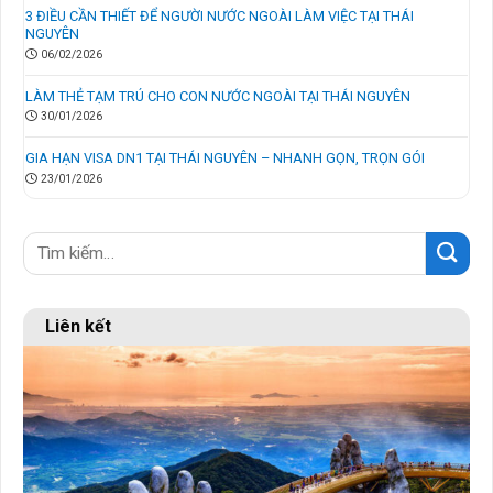
3 ĐIỀU CẦN THIẾT ĐỂ NGƯỜI NƯỚC NGOÀI LÀM VIỆC TẠI THÁI
NGUYÊN
06/02/2026
LÀM THẺ TẠM TRÚ CHO CON NƯỚC NGOÀI TẠI THÁI NGUYÊN
30/01/2026
GIA HẠN VISA DN1 TẠI THÁI NGUYÊN – NHANH GỌN, TRỌN GÓI
23/01/2026
Liên kết