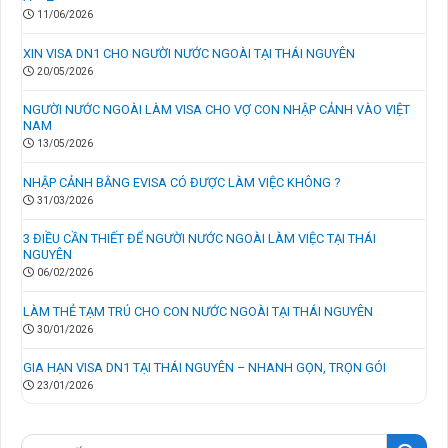
11/06/2026
XIN VISA DN1 CHO NGƯỜI NƯỚC NGOÀI TẠI THÁI NGUYÊN
20/05/2026
NGƯỜI NƯỚC NGOÀI LÀM VISA CHO VỢ CON NHẬP CẢNH VÀO VIỆT
NAM
13/05/2026
NHẬP CẢNH BẰNG EVISA CÓ ĐƯỢC LÀM VIỆC KHÔNG ?
31/03/2026
3 ĐIỀU CẦN THIẾT ĐỂ NGƯỜI NƯỚC NGOÀI LÀM VIỆC TẠI THÁI
NGUYÊN
06/02/2026
LÀM THẺ TẠM TRÚ CHO CON NƯỚC NGOÀI TẠI THÁI NGUYÊN
30/01/2026
GIA HẠN VISA DN1 TẠI THÁI NGUYÊN – NHANH GỌN, TRỌN GÓI
23/01/2026